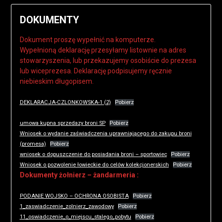
DOKUMENTY
Dokument proszę wypełnić na komputerze.
Wypełnioną deklarację przesyłamy listownie na adres
stowarzyszenia, lub przekazujemy osobiście do prezesa
lub wiceprezesa. Deklarację podpisujemy ręcznie
niebieskim długopisem.
DEKLARACJA-CZLONKOWSKA-1 (2)
Pobierz
umowa kupna sprzedazy broni SP
Pobierz
Wniosek o wydanie zaświadczenia uprawniającego do zakupu broni
(promesa)
Pobierz
wniosek o dopuszczenie do posiadania broni – sportowiec
Pobierz
Wniosek o pozwolenie łowieckie do celów kolekcjonerskich
Pobierz
Dokumenty żołnierz – żandarmeria :
PODANIE WOJSKO – OCHRONA OSOBISTA
Pobierz
1_zaswiadczenie_zolnierz_zawodowy
Pobierz
11_oswiadczenie_o_miejscu_stalego_pobytu
Pobierz