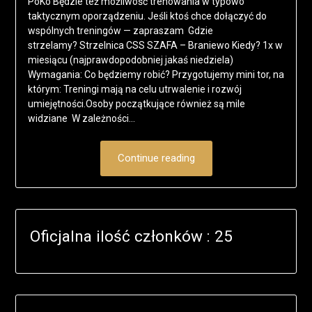
PoKo Będzie też możliwość trenowania w typowo
taktycznym oporządzeniu. Jeśli ktoś chce dołączyć do
wspólnych treningów — zapraszam Gdzie
strzelamy? Strzelnica CSS SZAFA – Braniewo Kiedy? 1x w
miesiącu (najprawdopodobniej jakaś niedziela)
Wymagania: Co będziemy robić? Przygotujemy mini tor, na
którym: Treningi mają na celu utrwalenie i rozwój
umiejętności.Osoby początkujące również są mile
widziane W zależności…
Continue reading
Oficjalna ilość członków : 25